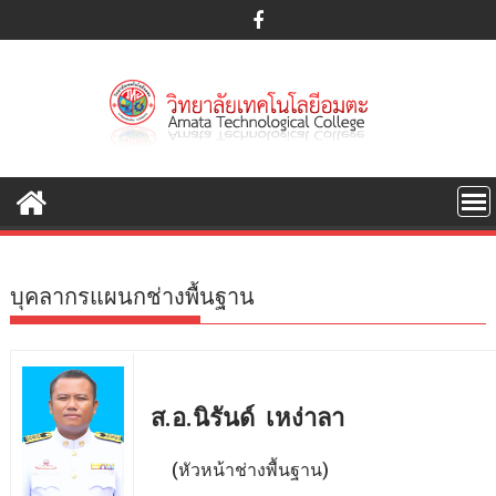
S
k
i
p
t
o
c
o
n
t
e
บุคลากรแผนกช่างพื้นฐาน
n
t
ส.อ.นิรันด์ เหง่าลา
(หัวหน้าช่างพื้นฐาน)