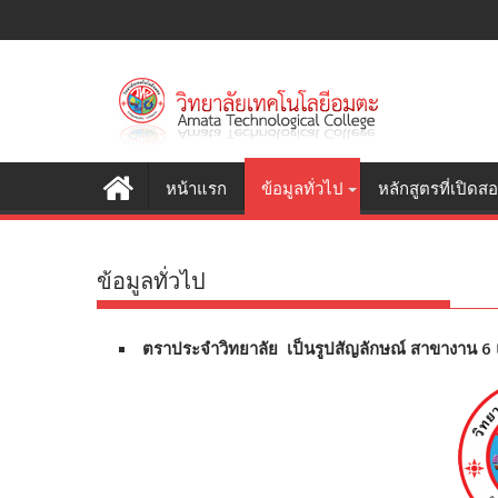
S
k
i
p
t
o
c
หน้าแรก
ข้อมูลทั่วไป
หลักสูตรที่เปิดส
o
n
t
ข้อมูลทั่วไป
e
n
t
ตราประจำวิทยาลัย เป็นรูปสัญลักษณ์ สาขางาน 6