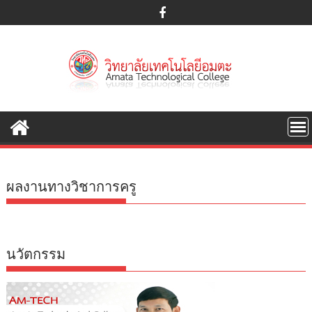
S
k
i
p
t
o
c
o
n
t
e
ผลงานทางวิชาการครู
n
t
นวัตกรรม