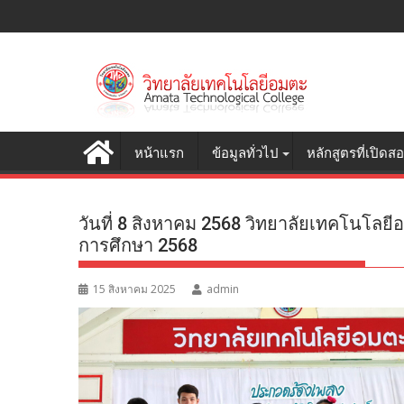
S
k
i
p
t
o
c
หน้าแรก
ข้อมูลทั่วไป
หลักสูตรที่เปิดส
o
n
t
วันที่ 8 สิงหาคม 2568 วิทยาลัยเทคโนโลย
e
การศึกษา 2568
n
t
15 สิงหาคม 2025
admin